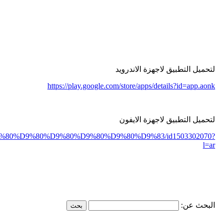
لتحميل التطبيق لاجهزة الاندرويد
https://play.google.com/store/apps/details?id=app.aonk
لتحميل التطبيق لاجهزة الايفون
6%D9%80%D9%80%D9%80%D9%80%D9%80%D9%83/id1503302070?
l=ar
البحث عن: