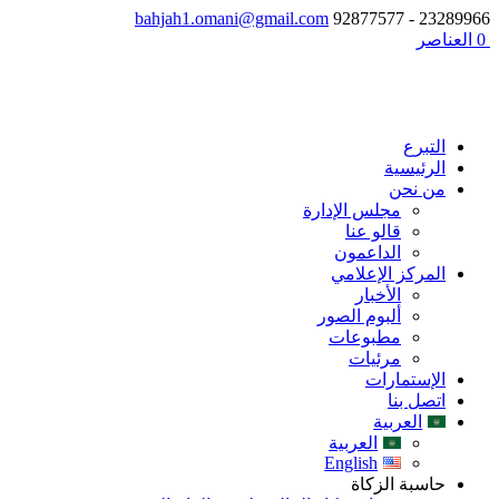
bahjah1.omani@gmail.com
23289966 - 92877577
‏ 0 العناصر
التبرع
الرئيسية
من نحن
مجلس الإدارة
قالو عنا
الداعمون
المركز الإعلامي
الأخبار
ألبوم الصور
مطبوعات
مرئيات
الإستمارات
اتصل بنا
العربية
العربية
English
حاسبة الزكاة