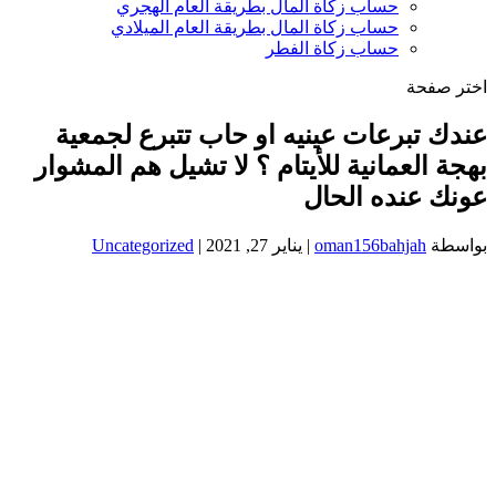
حساب زكاة المال بطريقة العام الهجري
حساب زكاة المال بطريقة العام الميلادي
حساب زكاة الفطر
اختر صفحة
عندك تبرعات عينيه او حاب تتبرع لجمعية
بهجة العمانية للأيتام ؟ لا تشيل هم المشوار
عونك عنده الحال
بواسطة
oman156bahjah
|
يناير 27, 2021
|
Uncategorized