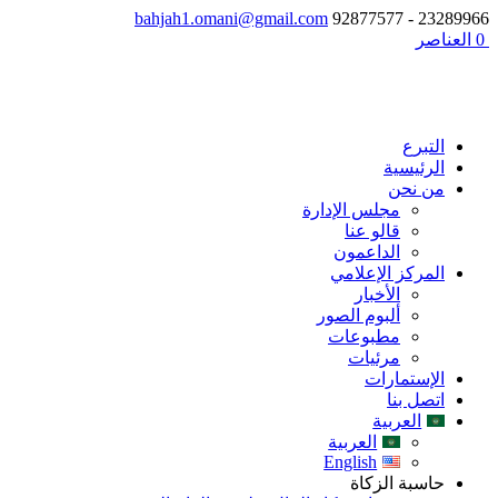
bahjah1.omani@gmail.com
23289966 - 92877577
‏ 0 العناصر
التبرع
الرئيسية
من نحن
مجلس الإدارة
قالو عنا
الداعمون
المركز الإعلامي
الأخبار
ألبوم الصور
مطبوعات
مرئيات
الإستمارات
اتصل بنا
العربية
العربية
English
حاسبة الزكاة