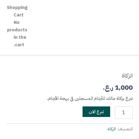
خطي
Shopping
لى
Cart
لمحتوى
No
products
in the
cart.
كمية
الزكاة
الزكاة
1,000
ر.ع.
تبرع بزكاة مالك للأيتام المسجلين في بهجة الأيتام
.
تبرع الان
التصنيف:
الزكاة